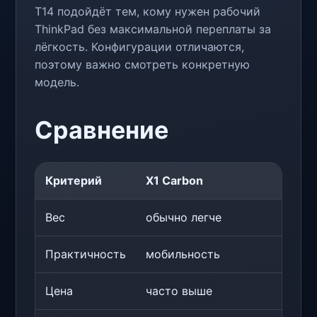
T14 подойдёт тем, кому нужен рабочий
ThinkPad без максимальной переплаты за
лёгкость. Конфигурации отличаются,
поэтому важно смотреть конкретную
модель.
Сравнение
Критерий
X1 Carbon
T14
Вес
обычно легче
обы
Практичность
мобильность
раб
Цена
часто выше
час