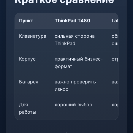
Пункт
ThinkPad T480
Latitude
Клавиатура
сильная сторона
обычно к
ThinkPad
ощущен
Корпус
практичный бизнес-
строгий 
формат
Батарея
важно проверить
важно п
износ
Для
хороший выбор
хороший
работы