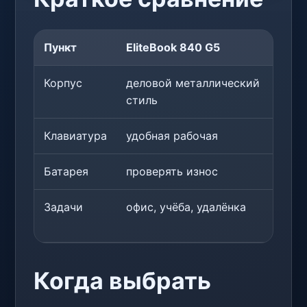
Пункт
EliteBook 840 G5
Th
Корпус
деловой металлический
то
стиль
Клавиатура
удобная рабочая
одн
Батарея
проверять износ
про
Задачи
офис, учёба, удалёнка
офи
уда
Когда выбрать