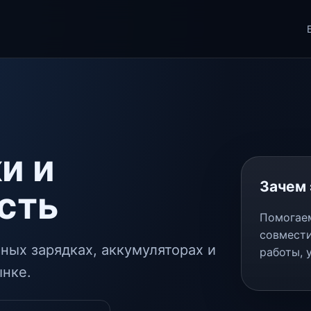
ки и
Зачем 
сть
Помогаем
совмести
чных зарядках, аккумуляторах и
работы, 
ынке.